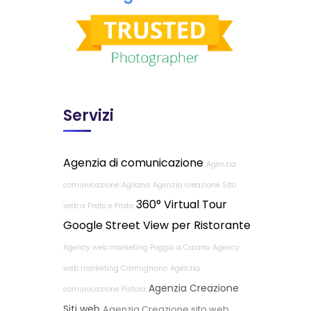
Servizi
Agenzia di comunicazione
Agenzia
comunicazione Agliana
Agenzia creazione Sito
360° Virtual Tour
web a Prato e Prato
Google Street View per Ristorante
Agency web marketing Poggio a Caiano
Agency
web marketing Carmignano
Agenzia
Agenzia Creazione
comunicazione Pistoia
Siti web
Agenzia Creazione sito web