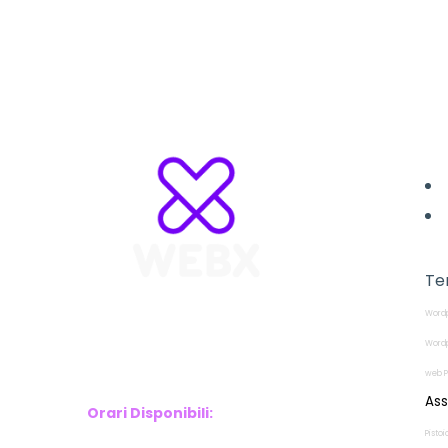
L
Te
Wordp
WebX Information Technology
E-mail : info@webx.it
Wordp
Phone : 3341907727
web P
Ass
Orari Disponibili:
Pistoi
Monday-Friday: 9am to 5pm