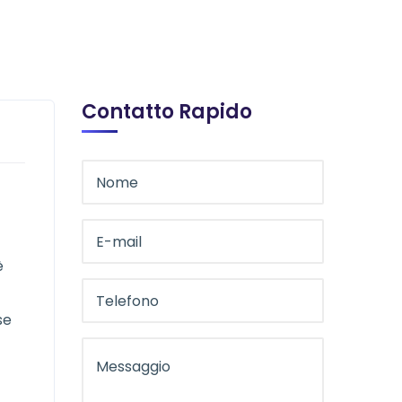
Contatto Rapido
è
se