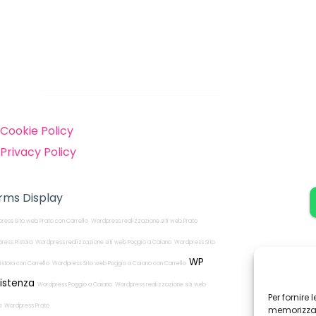
inks
Cookie Policy
Privacy Policy
rms Display
ress Sito web Prato con Carrello
Wordpress realizzazione siti web Prato
ress Pistoia
Wordpress realizzazione siti web Poggio a Caiano
Wordpress Sito
WP
istoia con Carrello
Wordpress Sito web Poggio a Caiano con Carrello
istenza
Wordpress Poggio a Caiano
Wordpress realizzazione siti web
Per fornire
a
Wordpress Prato
memorizzare