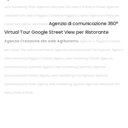
web marketing Prato
Agenzia creazione Sito web a Pistoia e Pistoia
Agenzia
creazione Sito web a Poggio a Caiano e Poggio a Caiano
Agenzia a Prato per
Agenzia di comunicazione
360°
creare Sito web e-commerce
Virtual Tour Google Street View per Ristorante
Agenzia Creazione sito web Agriturismo
Agenzia a Poggio a Caiano
per creare Sito web e-commerce
Agenzia comunicazione Carmignano
Agency
web marketing Poggio a Caiano
Agency web marketing Pistoia
Agenzia
comunicazione Quarrata
Agency web marketing Quarrata
Agenzia
comunicazione Pistoia
Agency web marketing Carmignano
Agenzia
comunicazione Prato
Agency web marketing Agliana
Agenzia creazione Sito
web a Prato e Prato