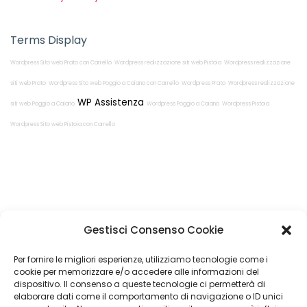
Terms Display
Wordpress Sito web Prato con Carrello
Wordpress realizzazione siti web Pistoia
Wordpress realizzazione
siti web Prato
Wordpress Sito web Poggio a Caiano con Carrello
Wordpress Prato
Wordpress realizzazione
WP Assistenza
siti web Poggio a Caiano
Wordpress Poggio a Caiano
Wordpress Pistoia
Wordpress Sito web Pistoia con Carrello
Restiamo in
Gestisci Consenso Cookie
contatto!
Per fornire le migliori esperienze, utilizziamo tecnologie come i
cookie per memorizzare e/o accedere alle informazioni del
dispositivo. Il consenso a queste tecnologie ci permetterà di
elaborare dati come il comportamento di navigazione o ID unici