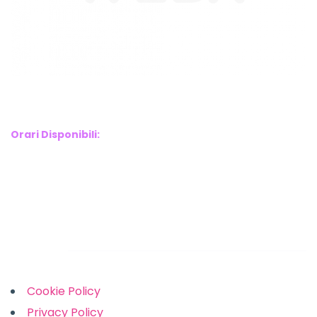
WebX Information Technology
E-mail : info@webx.it
Phone : 3341907727
Orari Disponibili:
Monday-Friday: 9am to 5pm
Saturday: 10am to 2pm
Sunday: Closed
Links
Cookie Policy
Privacy Policy