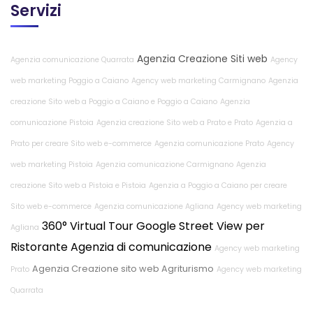
Servizi
Agenzia Creazione Siti web
Agenzia comunicazione Quarrata
Agency
web marketing Poggio a Caiano
Agency web marketing Carmignano
Agenzia
creazione Sito web a Poggio a Caiano e Poggio a Caiano
Agenzia
comunicazione Pistoia
Agenzia creazione Sito web a Prato e Prato
Agenzia a
Prato per creare Sito web e-commerce
Agenzia comunicazione Prato
Agency
web marketing Pistoia
Agenzia comunicazione Carmignano
Agenzia
creazione Sito web a Pistoia e Pistoia
Agenzia a Poggio a Caiano per creare
Sito web e-commerce
Agenzia comunicazione Agliana
Agency web marketing
360° Virtual Tour Google Street View per
Agliana
Ristorante
Agenzia di comunicazione
Agency web marketing
Agenzia Creazione sito web Agriturismo
Prato
Agency web marketing
Quarrata