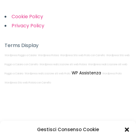
Cookie Policy
Privacy Policy
Terms Display
Wordpress Poggio a Caiano
Wordpress Pistoia
Wordpress Sito web Prato con Carrello
Wordpress Sito web
Poggio a Caiano con Carrello
Wordpress realizzazione siti web Pistoia
Wordpress realizzazione siti web
WP Assistenza
Poggio a Caiano
Wordpress realizzazione siti web Prato
Wordpress Prato
Wordpress Sito web Pistoia con Carrello
Restiamo in
Gestisci Consenso Cookie