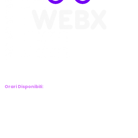
WebX Information Technology
E-mail : info@webx.it
Phone : 3341907727
Orari Disponibili:
Monday-Friday: 9am to 5pm
Saturday: 10am to 2pm
Sunday: Closed
Links