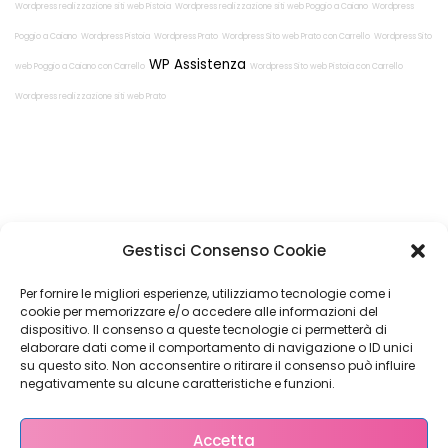
Wordpress realizzazione siti web Pistoia
Wordpress realizzazione siti web Poggio a Caiano
Wordpress
Poggio a Caiano
Wordpress Pistoia
Wordpress Prato
Wordpress Sito web Prato con Carrello
Wordpress Sito
WP Assistenza
web Poggio a Caiano con Carrello
Wordpress Sito web Pistoia con Carrello
Wordpress realizzazione siti web Prato
Restiamo in
Gestisci Consenso Cookie
contatto!
Per fornire le migliori esperienze, utilizziamo tecnologie come i
cookie per memorizzare e/o accedere alle informazioni del
dispositivo. Il consenso a queste tecnologie ci permetterà di
elaborare dati come il comportamento di navigazione o ID unici
su questo sito. Non acconsentire o ritirare il consenso può influire
Come possiamo Aiutarti?
negativamente su alcune caratteristiche e funzioni.
Accetta