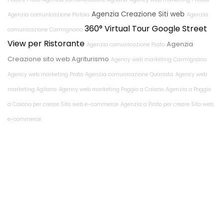
Agenzia Creazione Siti web
Agenzia comunicazione Pistoia
Agenzia
360° Virtual Tour Google Street
comunicazione Carmignano
View per Ristorante
Agenzia
Agenzia comunicazione Prato
Creazione sito web Agriturismo
Agency web marketing Carmignano
Agency web marketing Prato
Agenzia comunicazione Quarrata
Agency web
marketing Agliana
Agency web marketing Poggio a Caiano
Agenzia a Poggio
a Caiano per creare Sito web e-commerce
Agenzia a Prato per creare Sito web
e-commerce