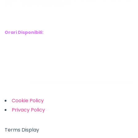
WebX Information Technology
E-mail : info@webx.it
Phone : 3341907727
Orari Disponibili:
Monday-Friday: 9am to 5pm
Saturday: 10am to 2pm
Sunday: Closed
Links
Cookie Policy
Privacy Policy
Terms Display