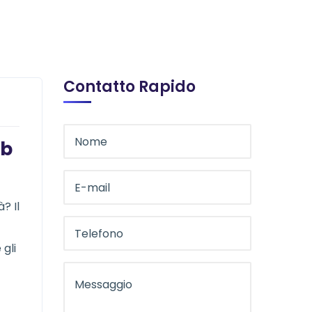
Contatto Rapido
eb
? Il
gli