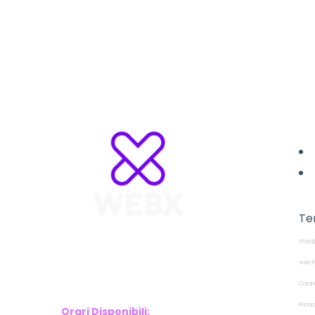
L
Te
Wordp
WebX Information Technology
E-mail : info@webx.it
web P
Phone : 3341907727
Caian
Pistoi
Orari Disponibili: