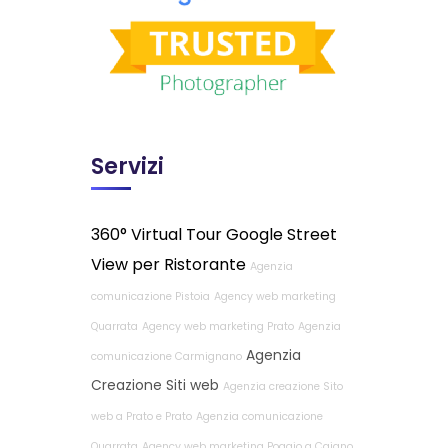
Servizi
360° Virtual Tour Google Street
View per Ristorante
Agenzia
comunicazione Pistoia
Agency web marketing
Quarrata
Agency web marketing Prato
Agenzia
Agenzia
comunicazione Carmignano
Creazione Siti web
Agenzia creazione Sito
web a Prato e Prato
Agenzia comunicazione
Quarrata
Agency web marketing Poggio a Caiano