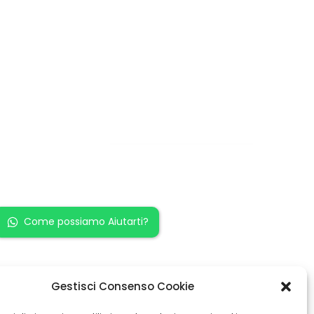
Restiamo in
contatto!
Come possiamo Aiutarti?
Gestisci Consenso Cookie