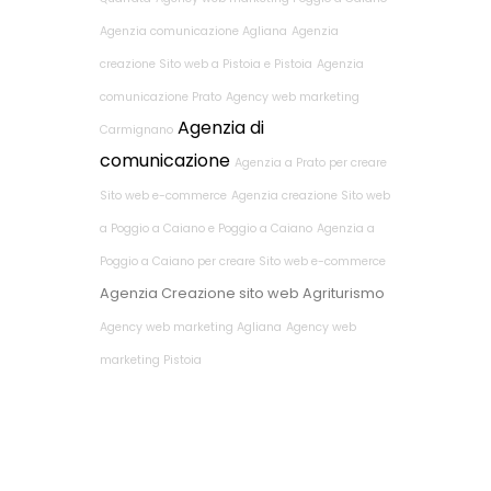
Agenzia comunicazione Agliana
Agenzia
creazione Sito web a Pistoia e Pistoia
Agenzia
comunicazione Prato
Agency web marketing
Agenzia di
Carmignano
comunicazione
Agenzia a Prato per creare
Sito web e-commerce
Agenzia creazione Sito web
a Poggio a Caiano e Poggio a Caiano
Agenzia a
Poggio a Caiano per creare Sito web e-commerce
Agenzia Creazione sito web Agriturismo
Agency web marketing Agliana
Agency web
marketing Pistoia