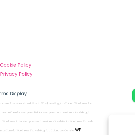
inks
Cookie Policy
Privacy Policy
rms Display
ress realizzazione siti web Pistoia
Wordpress Poggio a Caiano
Wordpress Sito
rato con Carrello
Wordpress Pistoia
Wordpress realizzazione siti web Poggio a
o
Wordpress Prato
Wordpress realizzazione siti web Prato
Wordpress Sito web
WP
a con Carrello
Wordpress Sito web Poggio a Caiano con Carrello