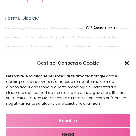
Terms Display
WP Assistenza
Wordpress Poggio a Caiano
Wordpress Sito web Pistoia con Carrello
Wordpress
Sito web Poggio a Caiano con Carrello
Wordpress Pistoia
Wordpress realizzazione siti web Prato
Wordpress Prato
Wordpress Sito web Prato con Carrello
Wordpress realizzazione siti web Pistoia
Wordpress realizzazione siti web Poggio a Caiano
Gestisci Consenso Cookie
Per fornire le migliori esperienze, utilizziamo tecnologie come i
cookie per memorizzare e/o accedere alle informazioni del
dispositivo. Il consenso a queste tecnologie ci permetterà di
elaborare dati come il comportamento di navigazione o ID unici
su questo sito. Non acconsentire o ritirare il consenso può influire
Restiamo in
negativamente su alcune caratteristiche e funzioni.
contatto!
Accetta
Nega