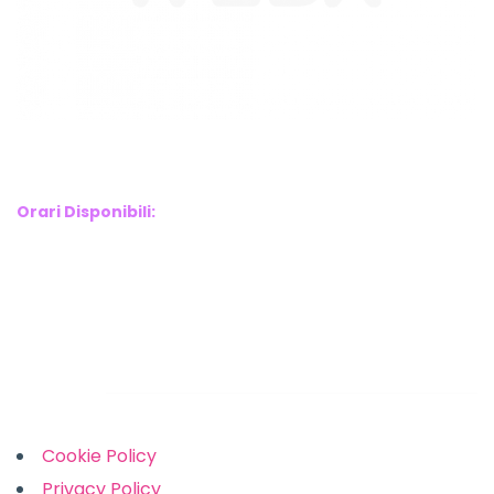
WebX Information Technology
E-mail : info@webx.it
Phone : 3341907727
Orari Disponibili:
Monday-Friday: 9am to 5pm
Saturday: 10am to 2pm
Sunday: Closed
Links
Cookie Policy
Privacy Policy