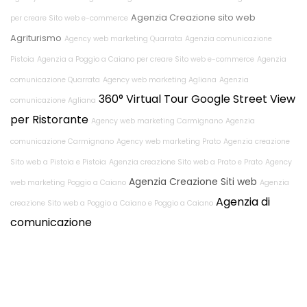
Agenzia Creazione sito web
per creare Sito web e-commerce
Agriturismo
Agency web marketing Quarrata
Agenzia comunicazione
Pistoia
Agenzia a Poggio a Caiano per creare Sito web e-commerce
Agenzia
comunicazione Quarrata
Agency web marketing Agliana
Agenzia
360° Virtual Tour Google Street View
comunicazione Agliana
per Ristorante
Agency web marketing Carmignano
Agenzia
comunicazione Carmignano
Agency web marketing Prato
Agenzia creazione
Sito web a Pistoia e Pistoia
Agenzia creazione Sito web a Prato e Prato
Agency
Agenzia Creazione Siti web
web marketing Poggio a Caiano
Agenzia
Agenzia di
creazione Sito web a Poggio a Caiano e Poggio a Caiano
comunicazione