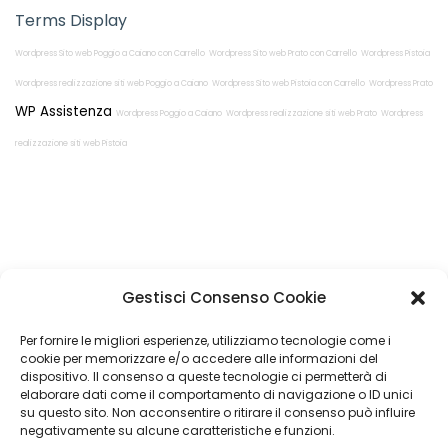
Terms Display
Wordpress Sito web Poggio a Caiano con Carrello
Wordpress Sito web Prato con Carrello
Wordpress Pistoia
Wordpress realizzazione siti web Poggio a Caiano
Wordpress Sito web Pistoia con Carrello
Wordpress Prato
WP Assistenza
Wordpress Poggio a Caiano
Wordpress realizzazione siti web Prato
Wordpress
realizzazione siti web Pistoia
Restiamo in
Gestisci Consenso Cookie
contatto!
Per fornire le migliori esperienze, utilizziamo tecnologie come i
cookie per memorizzare e/o accedere alle informazioni del
dispositivo. Il consenso a queste tecnologie ci permetterà di
elaborare dati come il comportamento di navigazione o ID unici
su questo sito. Non acconsentire o ritirare il consenso può influire
Come possiamo Aiutarti?
negativamente su alcune caratteristiche e funzioni.