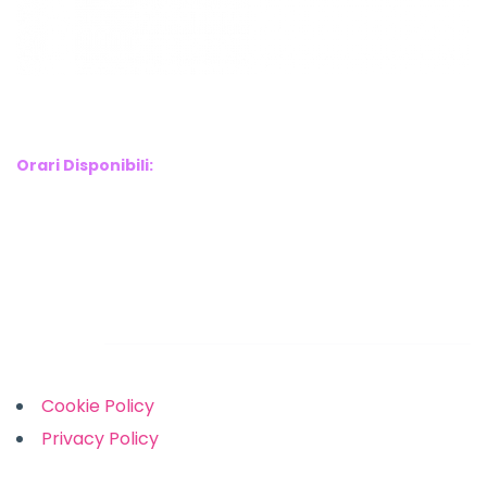
WebX Information Technology
E-mail : info@webx.it
Phone : 3341907727
Orari Disponibili:
Monday-Friday: 9am to 5pm
Saturday: 10am to 2pm
Sunday: Closed
Links
Cookie Policy
Privacy Policy