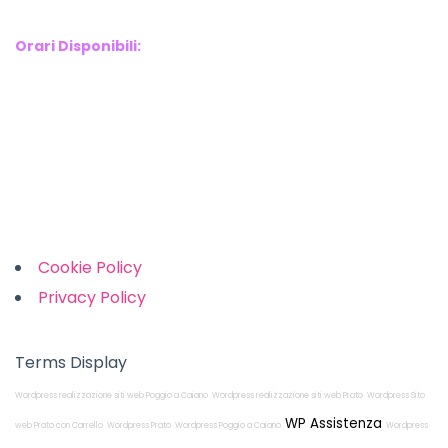
Phone : 3341907727
Orari Disponibili:
Monday-Friday: 9am to 5pm
Saturday: 10am to 2pm
Sunday: Closed
Links
Cookie Policy
Privacy Policy
Terms Display
Wordpress realizzazione siti web Poggio a Caiano
Wordpress realizzazione siti web Prato
Wordpress Sito
WP Assistenza
web Prato con Carrello
Wordpress Prato
Wordpress Poggio a Caiano
Wordpress