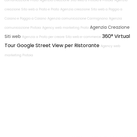
comunicazione Prato
Agenzia creazione Sito web a Pistoia e Pistoia
Agenzia
creazione Sito web a Prato e Prato
Agenzia creazione Sito web a Poggio a
Caiano e Poggio a Caiano
Agenzia comunicazione Carmignano
Agenzia
Agenzia Creazione
comunicazione Pistoia
Agency web marketing Prato
360° Virtual
Siti web
Agenzia a Prato per creare Sito web e-commerce
Tour Google Street View per Ristorante
Agency web
marketing Pistoia