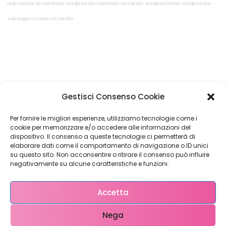
realizzazione siti web Pistoia
Wordpress Sito web Pistoia con Carrello
Wordpress Pistoia
Wordpress Sito
web Poggio a Caiano con Carrello
Restiamo in
Gestisci Consenso Cookie
contatto!
Per fornire le migliori esperienze, utilizziamo tecnologie come i
cookie per memorizzare e/o accedere alle informazioni del
dispositivo. Il consenso a queste tecnologie ci permetterà di
elaborare dati come il comportamento di navigazione o ID unici
su questo sito. Non acconsentire o ritirare il consenso può influire
Come possiamo Aiutarti?
negativamente su alcune caratteristiche e funzioni.
Accetta
Nega