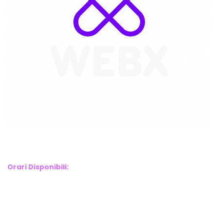
WebX Information Technology
E-mail : info@webx.it
Phone : 3341907727
Orari Disponibili:
Monday-Friday: 9am to 5pm
Saturday: 10am to 2pm
Sunday: Closed