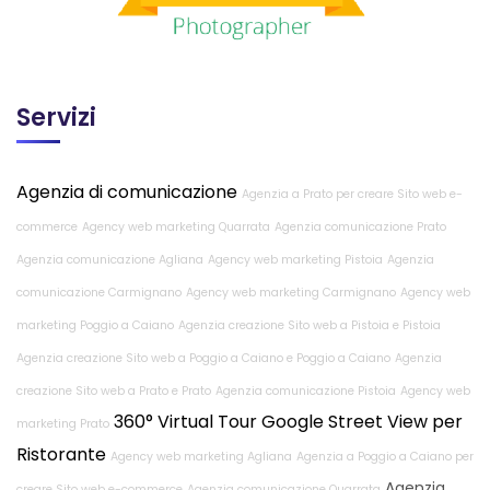
Servizi
Agenzia di comunicazione
Agenzia a Prato per creare Sito web e-
commerce
Agency web marketing Quarrata
Agenzia comunicazione Prato
Agenzia comunicazione Agliana
Agency web marketing Pistoia
Agenzia
comunicazione Carmignano
Agency web marketing Carmignano
Agency web
marketing Poggio a Caiano
Agenzia creazione Sito web a Pistoia e Pistoia
Agenzia creazione Sito web a Poggio a Caiano e Poggio a Caiano
Agenzia
creazione Sito web a Prato e Prato
Agenzia comunicazione Pistoia
Agency web
360° Virtual Tour Google Street View per
marketing Prato
Ristorante
Agency web marketing Agliana
Agenzia a Poggio a Caiano per
Agenzia
creare Sito web e-commerce
Agenzia comunicazione Quarrata