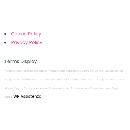
Links
Cookie Policy
Privacy Policy
Terms Display
Wordpress Sito web Prato con Carrello
Wordpress Sito web Poggio a Caiano con Carrello
Wordpress Prato
Wordpress Sito web Pistoia con Carrello
Wordpress realizzazione siti web Pistoia
Wordpress realizzazione
siti web Poggio a Caiano
Wordpress realizzazione siti web Prato
Wordpress Pistoia
Wordpress Poggio a
WP Assistenza
Caiano