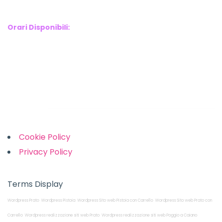
Phone : 3341907727
Orari Disponibili:
Monday-Friday: 9am to 5pm
Saturday: 10am to 2pm
Sunday: Closed
Links
Cookie Policy
Privacy Policy
Terms Display
Wordpress Prato
Wordpress Pistoia
Wordpress Sito web Pistoia con Carrello
Wordpress Sito web Prato con
Carrello
Wordpress realizzazione siti web Prato
Wordpress realizzazione siti web Poggio a Caiano