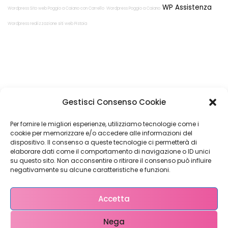
WP Assistenza
Wordpress Sito web Poggio a Caiano con Carrello
Wordpress Poggio a Caiano
Wordpress realizzazione siti web Pistoia
Restiamo in
Gestisci Consenso Cookie
contatto!
Per fornire le migliori esperienze, utilizziamo tecnologie come i
cookie per memorizzare e/o accedere alle informazioni del
dispositivo. Il consenso a queste tecnologie ci permetterà di
elaborare dati come il comportamento di navigazione o ID unici
su questo sito. Non acconsentire o ritirare il consenso può influire
Come possiamo Aiutarti?
negativamente su alcune caratteristiche e funzioni.
Accetta
Nega