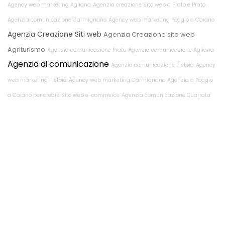
Agency web marketing Agliana
Agenzia creazione Sito web a Prato e Prato
Agenzia comunicazione Carmignano
Agency web marketing Poggio a Caiano
Agenzia Creazione Siti web
Agenzia Creazione sito web
Agriturismo
Agenzia comunicazione Prato
Agenzia comunicazione Agliana
Agenzia di comunicazione
Agenzia comunicazione Pistoia
Agency
web marketing Pistoia
Agency web marketing Carmignano
Agenzia a Poggio
a Caiano per creare Sito web e-commerce
Agenzia comunicazione Quarrata