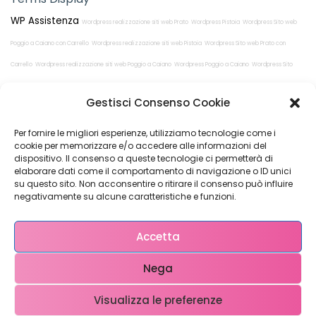
WP Assistenza
Wordpress realizzazione siti web Prato
Wordpress Pistoia
Wordpress Sito web
Poggio a Caiano con Carrello
Wordpress realizzazione siti web Pistoia
Wordpress Sito web Prato con
Carrello
Wordpress realizzazione siti web Poggio a Caiano
Wordpress Poggio a Caiano
Wordpress Sito
web Pistoia con Carrello
Wordpress Prato
Gestisci Consenso Cookie
Per fornire le migliori esperienze, utilizziamo tecnologie come i
cookie per memorizzare e/o accedere alle informazioni del
dispositivo. Il consenso a queste tecnologie ci permetterà di
elaborare dati come il comportamento di navigazione o ID unici
su questo sito. Non acconsentire o ritirare il consenso può influire
Restiamo in
negativamente su alcune caratteristiche e funzioni.
contatto!
Accetta
Nega
Come possiamo Aiutarti?
Visualizza le preferenze