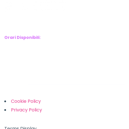
WebX Information Technology
E-mail : info@webx.it
Phone : 3341907727
Orari Disponibili:
Monday-Friday: 9am to 5pm
Saturday: 10am to 2pm
Sunday: Closed
Links
Cookie Policy
Privacy Policy
Terms Display