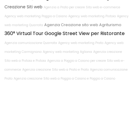
Creazione Siti web
Agenzia a Prato per creare Sito web e-commerce
Agency web marketing Poggio a Caiano
Agency web marketing Pistoia
Agency
Agenzia Creazione sito web Agriturismo
web marketing Quarrata
360° Virtual Tour Google Street View per Ristorante
Agenzia comunicazione Quarrata
Agency web marketing Prato
Agency web
marketing Carmignano
Agency web marketing Agliana
Agenzia creazione
Sito web a Pistoia e Pistoia
Agenzia a Poggio a Caiano per creare Sito web e-
commerce
Agenzia creazione Sito web a Prato e Prato
Agenzia comunicazione
Prato
Agenzia creazione Sito web a Poggio a Caiano e Poggio a Caiano