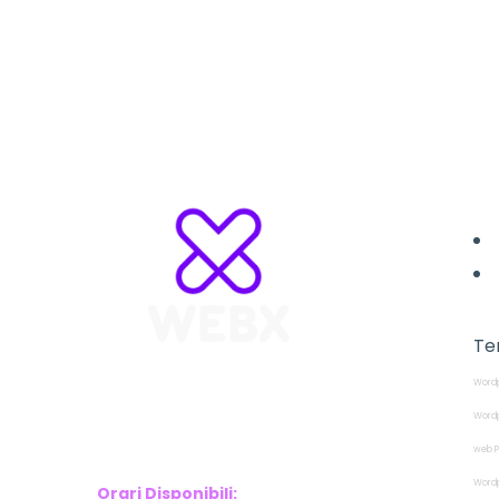
L
Te
Wordp
WebX Information Technology
E-mail : info@webx.it
Wordp
Phone : 3341907727
web P
Wordp
Orari Disponibili: