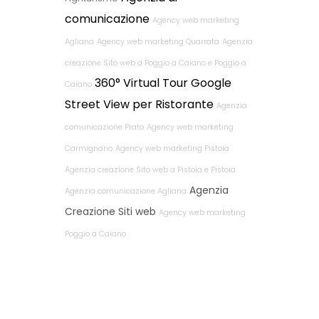
comunicazione
Agency web marketing
Agliana
Agency web marketing Quarrata
Agenzia
creazione Sito web a Poggio a Caiano e Poggio a
360° Virtual Tour Google
Caiano
Street View per Ristorante
Agenzia
comunicazione Prato
Agency web marketing
Carmignano
Agency web marketing Pistoia
Agenzia creazione Sito web a Pistoia e Pistoia
Agenzia
Agenzia comunicazione Agliana
Creazione Siti web
Agency web marketing
Poggio a Caiano