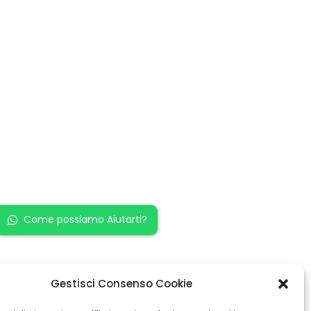
Restiamo in
contatto!
Come possiamo Aiutarti?
Gestisci Consenso Cookie