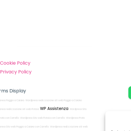
inks
Cookie Policy
Privacy Policy
rms Display
ress Poggio a Caiano
Wordpress realizzazione siti web Poggio a Caiano
WP Assistenza
ress realizzazione siti web Pistoia
Wordpress Sito
rato con Carrello
Wordpress Sito web Pistoia con Carrello
Wordpress Prato
ress Sito web Poggio a Caiano con Carrello
Wordpress realizzazione siti web