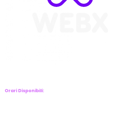
WebX Information Technology
E-mail : info@webx.it
Phone : 3341907727
Orari Disponibili:
Monday-Friday: 9am to 5pm
Saturday: 10am to 2pm
Sunday: Closed