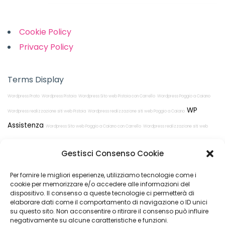
Links
Cookie Policy
Privacy Policy
Terms Display
Wordpress Prato
Wordpress Pistoia
Wordpress Sito web Pistoia con Carrello
Wordpress Poggio a Caiano
WP
Wordpress realizzazione siti web Pistoia
Wordpress realizzazione siti web Poggio a Caiano
Assistenza
Wordpress Sito web Poggio a Caiano con Carrello
Wordpress realizzazione siti web
Prato
Wordpress Sito web Prato con Carrello
Gestisci Consenso Cookie
Per fornire le migliori esperienze, utilizziamo tecnologie come i
cookie per memorizzare e/o accedere alle informazioni del
dispositivo. Il consenso a queste tecnologie ci permetterà di
elaborare dati come il comportamento di navigazione o ID unici
su questo sito. Non acconsentire o ritirare il consenso può influire
Restiamo in
negativamente su alcune caratteristiche e funzioni.