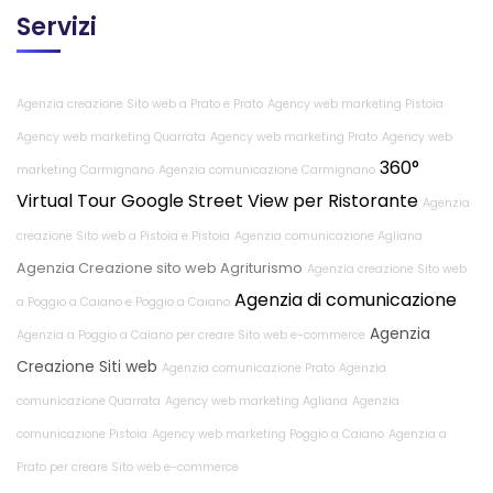
Servizi
Agenzia creazione Sito web a Prato e Prato
Agency web marketing Pistoia
Agency web marketing Quarrata
Agency web marketing Prato
Agency web
360°
marketing Carmignano
Agenzia comunicazione Carmignano
Virtual Tour Google Street View per Ristorante
Agenzia
creazione Sito web a Pistoia e Pistoia
Agenzia comunicazione Agliana
Agenzia Creazione sito web Agriturismo
Agenzia creazione Sito web
Agenzia di comunicazione
a Poggio a Caiano e Poggio a Caiano
Agenzia
Agenzia a Poggio a Caiano per creare Sito web e-commerce
Creazione Siti web
Agenzia comunicazione Prato
Agenzia
comunicazione Quarrata
Agency web marketing Agliana
Agenzia
comunicazione Pistoia
Agency web marketing Poggio a Caiano
Agenzia a
Prato per creare Sito web e-commerce