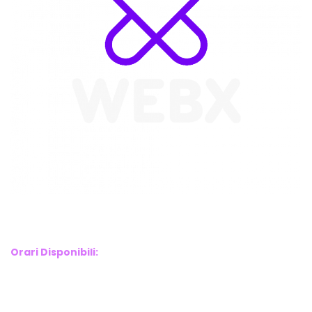
WebX Information Technology
E-mail : info@webx.it
Phone : 3341907727
Orari Disponibili:
Monday-Friday: 9am to 5pm
Saturday: 10am to 2pm
Sunday: Closed