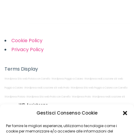
Links
Cookie Policy
Privacy Policy
Terms Display
Wordpress Sito web Pistoia con Carrello
Wordpress Poggio a Caiano
Wordpress realizzazione siti web
Poggio a Caiano
Wordpress realizzazione siti web Prato
Wordpress Sito web Poggio a Caiano con Carrello
Wordpress Pistoia
Wordpress Sito web Prato con Carrello
Wordpress Prato
Wordpress realizzazione siti
WP Assistenza
web Pistoia
Gestisci Consenso Cookie
Per fornire le migliori esperienze, utilizziamo tecnologie come i
cookie per memorizzare e/o accedere alle informazioni del