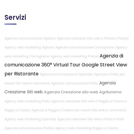
Servizi
Agenzia comunicazione Agliana
Agenzia creazione Sito web a Pistoia e Pistoia
Agency web marketing Agliana
Agenzia comunicazione Carmignano
Agency
Agenzia di
web marketing Carmignano
Agency web marketing Pistoia
comunicazione
360° Virtual Tour Google Street View
per Ristorante
Agenzia comunicazione Quarrata
Agenzia a Prato per
Agenzia
creare Sito web e-commerce
Agenzia comunicazione Prato
Creazione Siti web
Agenzia Creazione sito web Agriturismo
Agency web marketing Prato
Agenzia creazione Sito web a Poggio a Caiano e
Poggio a Caiano
Agenzia a Poggio a Caiano per creare Sito web e-commerce
Agency web marketing Quarrata
Agenzia creazione Sito web a Prato e Prato
Agenzia comunicazione Pistoia
Agency web marketing Poggio a Caiano