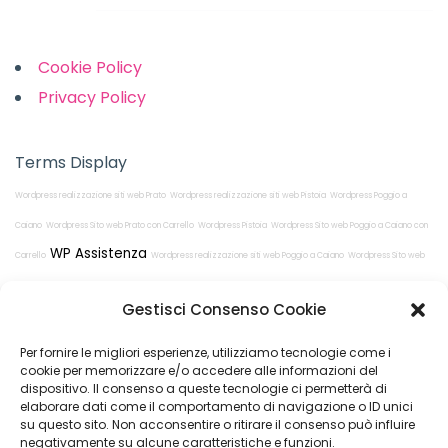
Links
Cookie Policy
Privacy Policy
Terms Display
Wordpress realizzazione siti web Prato
Wordpress realizzazione siti web Pistoia
Wordpress Poggio a
Caiano
Wordpress Sito web Prato con Carrello
Wordpress Pistoia
Wordpress Sito web Poggio a Caiano con
WP Assistenza
Carrello
Wordpress realizzazione siti web Poggio a Caiano
Wordpress Sito web
Pistoia con Carrello
Wordpress Prato
Gestisci Consenso Cookie
Per fornire le migliori esperienze, utilizziamo tecnologie come i
cookie per memorizzare e/o accedere alle informazioni del
dispositivo. Il consenso a queste tecnologie ci permetterà di
elaborare dati come il comportamento di navigazione o ID unici
su questo sito. Non acconsentire o ritirare il consenso può influire
Restiamo in
negativamente su alcune caratteristiche e funzioni.