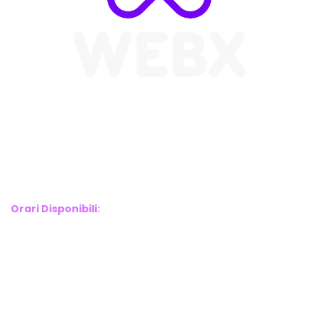
WebX Information Technology
E-mail : info@webx.it
Phone : 3341907727
Orari Disponibili:
Monday-Friday: 9am to 5pm
Saturday: 10am to 2pm
Sunday: Closed