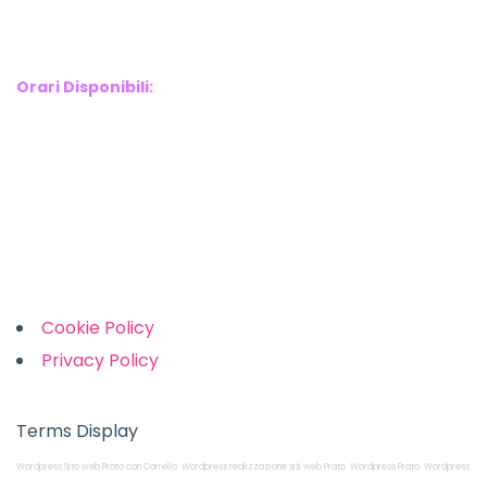
E-mail : info@webx.it
Phone : 3341907727
Orari Disponibili:
Monday-Friday: 9am to 5pm
Saturday: 10am to 2pm
Sunday: Closed
Links
Cookie Policy
Privacy Policy
Terms Display
Wordpress Sito web Prato con Carrello
Wordpress realizzazione siti web Prato
Wordpress Prato
Wordpress