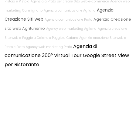
Pistoia e Pistoia
Agenzia a Prato per creare Sito web e-commerce
Agency web
Agenzia
marketing Carmignano
Agenzia comunicazione Agliana
Creazione Siti web
Agenzia Creazione
Agenzia comunicazione Prato
sito web Agriturismo
Agency web marketing Agliana
Agenzia creazione
Sito web a Poggio a Caiano e Poggio a Caiano
Agenzia creazione Sito web a
Agenzia di
Prato e Prato
Agency web marketing Prato
comunicazione
360° Virtual Tour Google Street View
per Ristorante