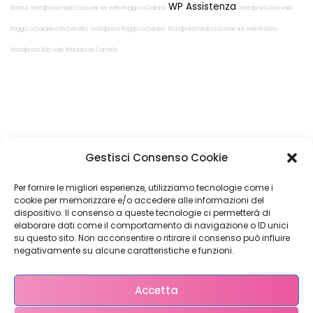
WP Assistenza
Pistoia
Wordpress realizzazione siti web Poggio a Caiano
Wordpress Sito web
Poggio a Caiano con Carrello
Wordpress Poggio a Caiano
Wordpress realizzazione siti web Pistoia
Wordpress Sito web Pistoia con Carrello
Restiamo in
Gestisci Consenso Cookie
contatto!
Per fornire le migliori esperienze, utilizziamo tecnologie come i
cookie per memorizzare e/o accedere alle informazioni del
dispositivo. Il consenso a queste tecnologie ci permetterà di
elaborare dati come il comportamento di navigazione o ID unici
su questo sito. Non acconsentire o ritirare il consenso può influire
Come possiamo Aiutarti?
negativamente su alcune caratteristiche e funzioni.
Accetta