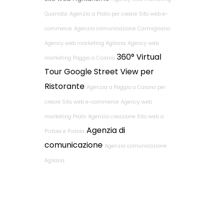
Quarrata
Agenzia a Prato per creare Sito web e-
commerce
Agenzia comunicazione Carmignano
Agency web marketing Agliana
Agency web
360° Virtual
marketing Poggio a Caiano
Tour Google Street View per
Ristorante
Agenzia a Poggio a Caiano per
creare Sito web e-commerce
Agency web
marketing Prato
Agenzia creazione Sito web a
Agenzia di
Pistoia e Pistoia
comunicazione
Agenzia comunicazione
Agliana