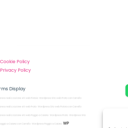
inks
Cookie Policy
Privacy Policy
rms Display
ress realizzazione siti web Pistoia
Wordpress Sito web Prato con Carrello
ress realizzazione siti web Prato
Wordpress Sito web Pistoia con Carrello
ress realizzazione siti web Poggio a Caiano
Wordpress Prato
Wordpress Sito
WP
oggio a Caiano con Carrello
Wordpress Poggio a Caiano