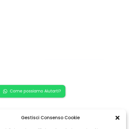
Restiamo in
contatto!
Come possiamo Aiutarti?
Gestisci Consenso Cookie