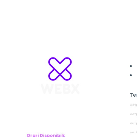
L
Te
Wordp
WebX Information Technology
E-mail : info@webx.it
Wordp
Phone : 3341907727
Wordp
web P
Orari Disponibili: