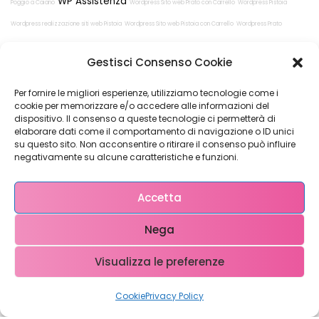
WP Assistenza
Poggio a Caiano
Wordpress Sito web Prato con Carrello
Wordpress Pistoia
Wordpress realizzazione siti web Pistoia
Wordpress Sito web Pistoia con Carrello
Wordpress Prato
Wordpress Sito web Poggio a Caiano con Carrello
Gestisci Consenso Cookie
Per fornire le migliori esperienze, utilizziamo tecnologie come i
cookie per memorizzare e/o accedere alle informazioni del
dispositivo. Il consenso a queste tecnologie ci permetterà di
elaborare dati come il comportamento di navigazione o ID unici
su questo sito. Non acconsentire o ritirare il consenso può influire
Restiamo in
negativamente su alcune caratteristiche e funzioni.
contatto!
Accetta
Nega
Come possiamo Aiutarti?
Visualizza le preferenze
Cookie
Privacy Policy