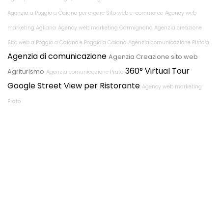
Agenzia a Poggio a Caiano per creare Sito web e-commerce
Agency web
marketing Agliana
Agency web marketing Carmignano
Agenzia creazione
Sito web a Poggio a Caiano e Poggio a Caiano
Agenzia comunicazione Pistoia
Agenzia di comunicazione
Agenzia Creazione sito web
360° Virtual Tour
Agriturismo
Agenzia comunicazione Prato
Google Street View per Ristorante
Agency web marketing
Prato