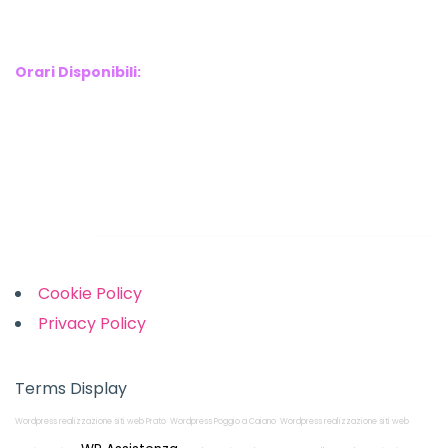
E-mail : info@webx.it
Phone : 3341907727
Orari Disponibili:
Monday-Friday: 9am to 5pm
Saturday: 10am to 2pm
Sunday: Closed
Links
Cookie Policy
Privacy Policy
Terms Display
Wordpress realizzazione siti web Prato
Wordpress Poggio a Caiano
Wordpress realizzazione siti web