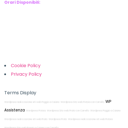
Orari Disponibili:
Monday-Friday: 9am to 5pm
Saturday: 10am to 2pm
Sunday: Closed
Links
Cookie Policy
Privacy Policy
Terms Display
WP
Wordpress realizzazione siti web Poggio a Caiano
Wordpress Sito web Pistoia con Carrello
Assistenza
Wordpress Pistoia
Wordpress Sito web Prato con Carrello
Wordpress Poggio a Caiano
Wordpress realizzazione siti web Prato
Wordpress Prato
Wordpress realizzazione siti web Pistoia
Wordpress Sito web Poggio a Caiano con Carrello