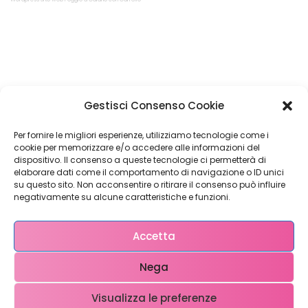
Restiamo in
Gestisci Consenso Cookie
contatto!
Per fornire le migliori esperienze, utilizziamo tecnologie come i
cookie per memorizzare e/o accedere alle informazioni del
dispositivo. Il consenso a queste tecnologie ci permetterà di
elaborare dati come il comportamento di navigazione o ID unici
su questo sito. Non acconsentire o ritirare il consenso può influire
Come possiamo Aiutarti?
negativamente su alcune caratteristiche e funzioni.
Accetta
Nega
Visualizza le preferenze
Copyright © 2023 WebX – P.iva 0708951048 – info@ webx.it