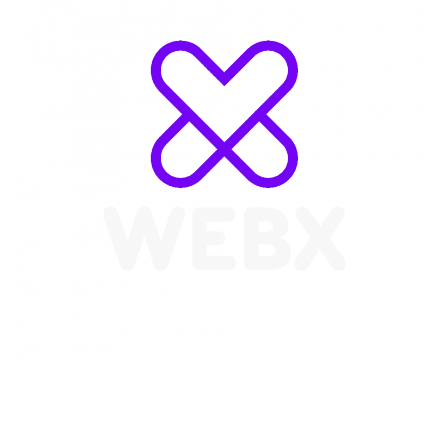
WebX Information Technology
E-mail : info@webx.it
Phone : 3341907727