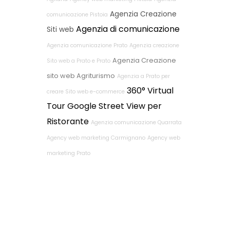
Agenzia Creazione
comunicazione Pistoia
Agenzia di comunicazione
Siti web
Agenzia comunicazione Prato
Agenzia creazione
Agenzia Creazione
Sito web a Prato e Prato
sito web Agriturismo
Agenzia a Prato per
360° Virtual
creare Sito web e-commerce
Tour Google Street View per
Ristorante
Agenzia comunicazione Quarrata
Agency web marketing Carmignano
Agency web
marketing Prato