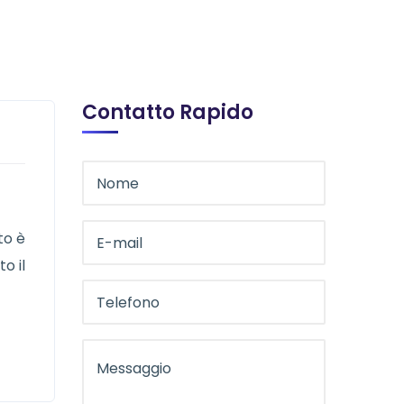
Contatto Rapido
to è
o il