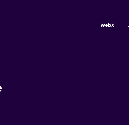
WebX
e