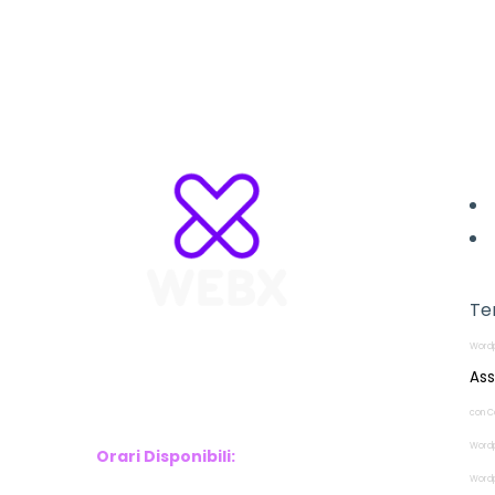
L
Te
Wordp
WebX Information Technology
Ass
E-mail : info@webx.it
Phone : 3341907727
con C
Wordp
Orari Disponibili:
Wordp
Monday-Friday: 9am to 5pm