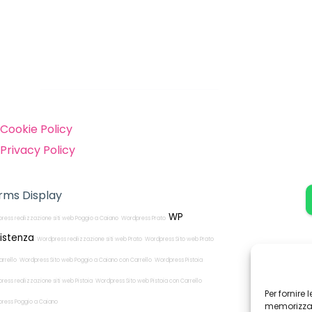
inks
Cookie Policy
Privacy Policy
rms Display
WP
ress realizzazione siti web Poggio a Caiano
Wordpress Prato
istenza
Wordpress realizzazione siti web Prato
Wordpress Sito web Prato
arrello
Wordpress Sito web Poggio a Caiano con Carrello
Wordpress Pistoia
ress realizzazione siti web Pistoia
Wordpress Sito web Pistoia con Carrello
Per fornire
ress Poggio a Caiano
memorizzare