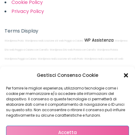
Cookie Policy
Privacy Policy
Terms Display
WP Assistenza
Wordpress Prato
Wordpress realizzazione siti web Poggio a Caiano
Wordpress
Sito web Poggio a Caiano con Carrello
Wordpress Sito web Pistoia con Carrello
Wordpress Pistoia
Wordpress Poggio a Caiano
Wordpress realizzazione siti web Prato
Wordpress realizzazione siti web
Pistoia
Wordpress Sito web Prato con Carrello
Gestisci Consenso Cookie
Per fornire le migliori esperienze, utilizziamo tecnologie come i
cookie per memorizzare e/o accedere alle informazioni del
dispositivo. Il consenso a queste tecnologie ci permetterà di
elaborare dati come il comportamento di navigazione o ID unici
su questo sito. Non acconsentire o ritirare il consenso può influire
Restiamo in
negativamente su alcune caratteristiche e funzioni.
contatto!
Accetta