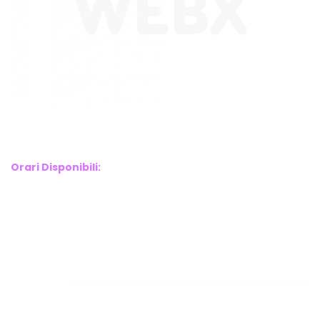
WebX Information Technology
E-mail : info@webx.it
Phone : 3341907727
Orari Disponibili:
Monday-Friday: 9am to 5pm
Saturday: 10am to 2pm
Sunday: Closed
Links