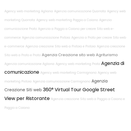
Agency web marketing Agliana
Agenzia comunicazione Quarrata
Agency web
marketing Quarrata
Agency web marketing Poggio a Caiano
Agenzia
comunicazione Prato
Agenzia a Poggio a Caiano per creare Sito web e-
commerce
Agenzia comunicazione Pistoia
Agenzia a Prato per creare Sito web
e-commerce
Agenzia creazione Sito web a Pistoia e Pistoia
Agenzia creazione
Agenzia Creazione sito web Agriturismo
Sito web a Prato e Prato
Agenzia di
Agenzia comunicazione Agliana
Agency web marketing Prato
comunicazione
Agency web marketing Carmignano
Agency web
Agenzia
marketing Pistoia
Agenzia comunicazione Carmignano
360° Virtual Tour Google Street
Creazione Siti web
View per Ristorante
Agenzia creazione Sito web a Poggio a Caiano e
Poggio a Caiano