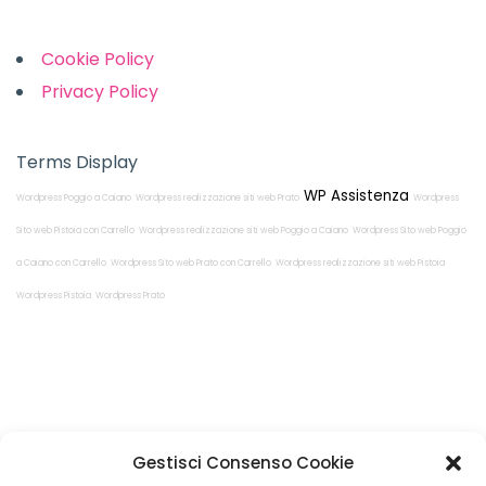
Cookie Policy
Privacy Policy
Terms Display
WP Assistenza
Wordpress Poggio a Caiano
Wordpress realizzazione siti web Prato
Wordpress
Sito web Pistoia con Carrello
Wordpress realizzazione siti web Poggio a Caiano
Wordpress Sito web Poggio
a Caiano con Carrello
Wordpress Sito web Prato con Carrello
Wordpress realizzazione siti web Pistoia
Wordpress Pistoia
Wordpress Prato
Restiamo in
Gestisci Consenso Cookie