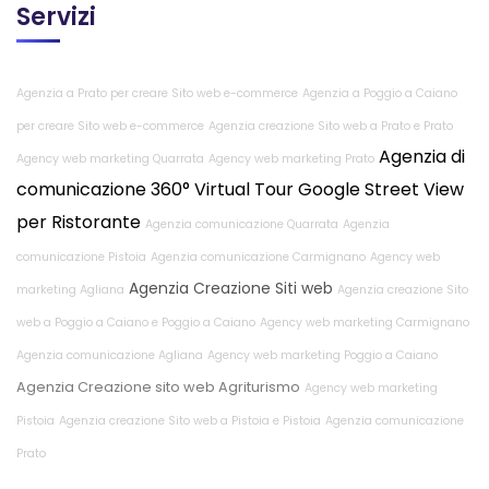
Servizi
Agenzia a Prato per creare Sito web e-commerce
Agenzia a Poggio a Caiano
per creare Sito web e-commerce
Agenzia creazione Sito web a Prato e Prato
Agenzia di
Agency web marketing Quarrata
Agency web marketing Prato
comunicazione
360° Virtual Tour Google Street View
per Ristorante
Agenzia comunicazione Quarrata
Agenzia
comunicazione Pistoia
Agenzia comunicazione Carmignano
Agency web
Agenzia Creazione Siti web
marketing Agliana
Agenzia creazione Sito
web a Poggio a Caiano e Poggio a Caiano
Agency web marketing Carmignano
Agenzia comunicazione Agliana
Agency web marketing Poggio a Caiano
Agenzia Creazione sito web Agriturismo
Agency web marketing
Pistoia
Agenzia creazione Sito web a Pistoia e Pistoia
Agenzia comunicazione
Prato