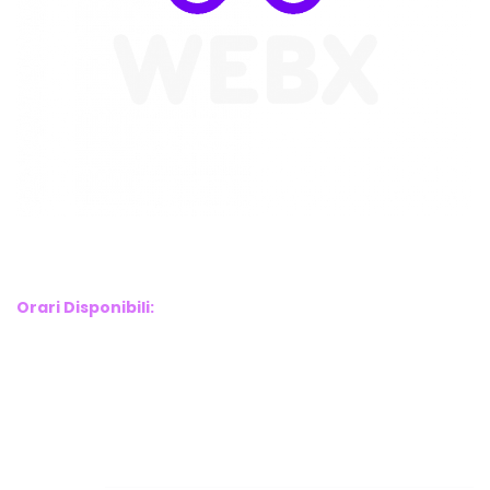
WebX Information Technology
E-mail : info@webx.it
Phone : 3341907727
Orari Disponibili:
Monday-Friday: 9am to 5pm
Saturday: 10am to 2pm
Sunday: Closed
Links