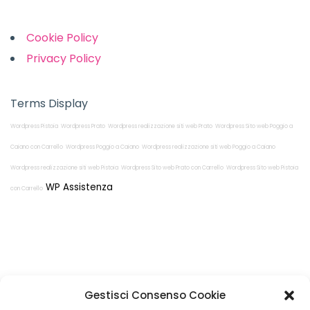
Cookie Policy
Privacy Policy
Terms Display
Wordpress Pistoia
Wordpress Prato
Wordpress realizzazione siti web Prato
Wordpress Sito web Poggio a
Caiano con Carrello
Wordpress Poggio a Caiano
Wordpress realizzazione siti web Poggio a Caiano
Wordpress realizzazione siti web Pistoia
Wordpress Sito web Prato con Carrello
Wordpress Sito web Pistoia
WP Assistenza
con Carrello
Restiamo in
Gestisci Consenso Cookie