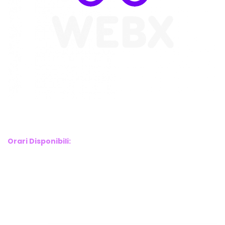
WebX Information Technology
E-mail : info@webx.it
Phone : 3341907727
Orari Disponibili:
Monday-Friday: 9am to 5pm
Saturday: 10am to 2pm
Sunday: Closed
Links