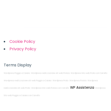
Sunday: Closed
Links
Cookie Policy
Privacy Policy
Terms Display
Wordpress Poggio a Caiano
Wordpress realizzazione siti web Pistoia
Wordpress Sito web Prato con Carrello
Wordpress realizzazione siti web Poggio a Caiano
Wordpress Prato
Wordpress Pistoia
Wordpress
WP Assistenza
realizzazione siti web Prato
Wordpress Sito web Pistoia con Carrello
Wordpress
Sito web Poggio a Caiano con Carrello