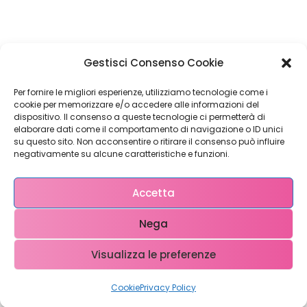
Restiamo in
Gestisci Consenso Cookie
contatto!
Per fornire le migliori esperienze, utilizziamo tecnologie come i
cookie per memorizzare e/o accedere alle informazioni del
dispositivo. Il consenso a queste tecnologie ci permetterà di
elaborare dati come il comportamento di navigazione o ID unici
su questo sito. Non acconsentire o ritirare il consenso può influire
Come possiamo Aiutarti?
negativamente su alcune caratteristiche e funzioni.
Accetta
Nega
Visualizza le preferenze
Copyright © 2023 WebX – P.iva 0708951048 – info@ webx.it
Cookie
Privacy Policy