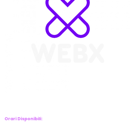
WebX Information Technology
E-mail : info@webx.it
Phone : 3341907727
Orari Disponibili:
Monday-Friday: 9am to 5pm
Saturday: 10am to 2pm