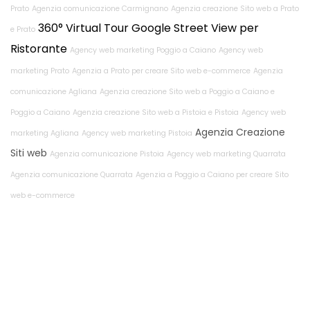
Prato
Agenzia comunicazione Carmignano
Agenzia creazione Sito web a Prato
360° Virtual Tour Google Street View per
e Prato
Ristorante
Agency web marketing Poggio a Caiano
Agency web
marketing Prato
Agenzia a Prato per creare Sito web e-commerce
Agenzia
comunicazione Agliana
Agenzia creazione Sito web a Poggio a Caiano e
Poggio a Caiano
Agenzia creazione Sito web a Pistoia e Pistoia
Agency web
Agenzia Creazione
marketing Agliana
Agency web marketing Pistoia
Siti web
Agenzia comunicazione Pistoia
Agency web marketing Quarrata
Agenzia comunicazione Quarrata
Agenzia a Poggio a Caiano per creare Sito
web e-commerce