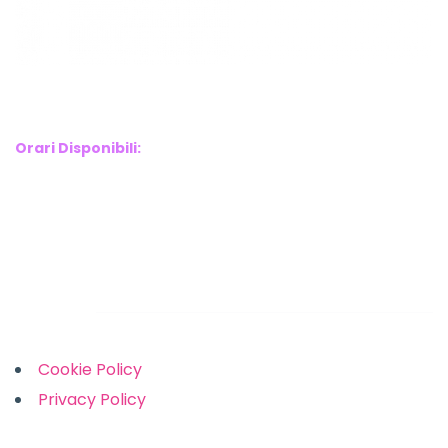
WebX Information Technology
E-mail : info@webx.it
Phone : 3341907727
Orari Disponibili:
Monday-Friday: 9am to 5pm
Saturday: 10am to 2pm
Sunday: Closed
Links
Cookie Policy
Privacy Policy