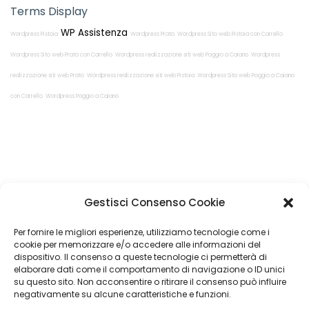
Terms Display
WP Assistenza
Wordpress Pistoia
Wordpress Prato
Wordpress Sito web Pistoia con Carrello
Wordpress Sito web Prato con Carrello
Wordpress realizzazione siti web Poggio a Caiano
Wordpress
realizzazione siti web Prato
Wordpress realizzazione siti web Pistoia
Wordpress Sito web Poggio a Caiano
con Carrello
Wordpress Poggio a Caiano
Restiamo in
Gestisci Consenso Cookie
contatto!
Per fornire le migliori esperienze, utilizziamo tecnologie come i
cookie per memorizzare e/o accedere alle informazioni del
dispositivo. Il consenso a queste tecnologie ci permetterà di
elaborare dati come il comportamento di navigazione o ID unici
su questo sito. Non acconsentire o ritirare il consenso può influire
Come possiamo Aiutarti?
negativamente su alcune caratteristiche e funzioni.