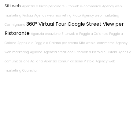
Siti web
Agenzia a Prato per creare Sito web e-commerce
Agency web
marketing Pistoia
Agency web marketing Prato
Agency web marketing
360° Virtual Tour Google Street View per
Carmignano
Ristorante
Agenzia creazione Sito web a Poggio a Caiano e Poggio a
Caiano
Agenzia a Poggio a Caiano per creare Sito web e-commerce
Agency
web marketing Agliana
Agenzia creazione Sito web a Pistoia e Pistoia
Agenzia
comunicazione Agliana
Agenzia comunicazione Pistoia
Agency web
marketing Quarrata