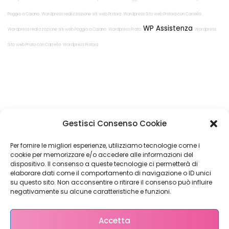
Poggio a Caiano
Wordpress realizzazione siti web Pistoia
Wordpress Sito web Pistoia con Carrello
WP Assistenza
Wordpress realizzazione siti web Poggio a Caiano
Wordpress Prato
Wordpress
Sito web Prato con Carrello
Wordpress Pistoia
Restiamo in
Gestisci Consenso Cookie
contatto!
Per fornire le migliori esperienze, utilizziamo tecnologie come i
cookie per memorizzare e/o accedere alle informazioni del
dispositivo. Il consenso a queste tecnologie ci permetterà di
elaborare dati come il comportamento di navigazione o ID unici
su questo sito. Non acconsentire o ritirare il consenso può influire
Come possiamo Aiutarti?
negativamente su alcune caratteristiche e funzioni.
Accetta