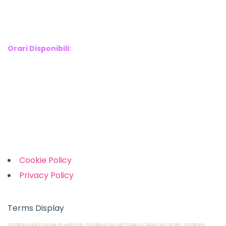
WebX Information Technology
E-mail : info@webx.it
Phone : 3341907727
Orari Disponibili:
Monday-Friday: 9am to 5pm
Saturday: 10am to 2pm
Sunday: Closed
Links
Cookie Policy
Privacy Policy
Terms Display
Wordpress realizzazione siti web Prato
Wordpress Sito web Poggio a Caiano con Carrello
Wordpress