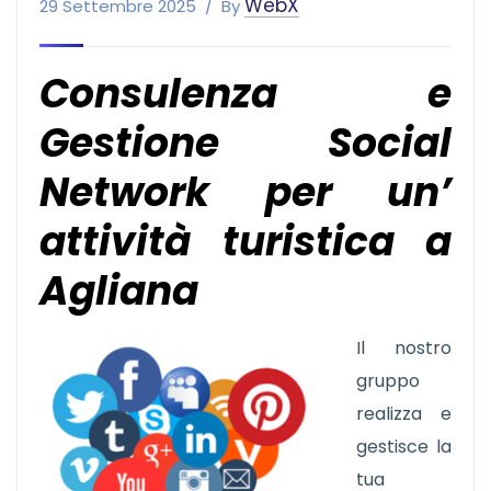
WebX
29 Settembre 2025
By
Consulenza e
Gestione Social
Network per un’
attività turistica a
Agliana
Il nostro
gruppo
realizza e
gestisce la
tua