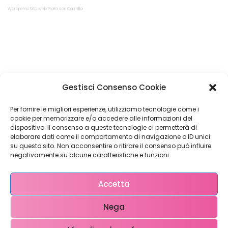
Wordpress Sito web Prato con Carrello
Restiamo in
Gestisci Consenso Cookie
contatto!
Per fornire le migliori esperienze, utilizziamo tecnologie come i
cookie per memorizzare e/o accedere alle informazioni del
dispositivo. Il consenso a queste tecnologie ci permetterà di
elaborare dati come il comportamento di navigazione o ID unici
su questo sito. Non acconsentire o ritirare il consenso può influire
Come possiamo Aiutarti?
negativamente su alcune caratteristiche e funzioni.
Accetta
Nega