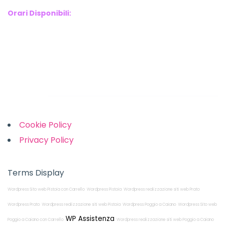
Orari Disponibili:
Monday-Friday: 9am to 5pm
Saturday: 10am to 2pm
Sunday: Closed
Links
Cookie Policy
Privacy Policy
Terms Display
Wordpress Sito web Pistoia con Carrello
Wordpress Pistoia
Wordpress realizzazione siti web Prato
Wordpress Prato
Wordpress realizzazione siti web Pistoia
Wordpress Poggio a Caiano
Wordpress Sito web
WP Assistenza
Poggio a Caiano con Carrello
Wordpress realizzazione siti web Poggio a Caiano