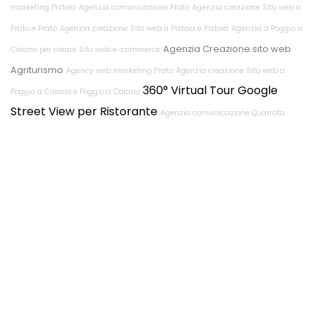
marketing Pistoia
Agenzia comunicazione Prato
Agenzia creazione Sito web a
Prato e Prato
Agenzia creazione Sito web a Pistoia e Pistoia
Agenzia a Poggio a
Agenzia Creazione sito web
Caiano per creare Sito web e-commerce
Agriturismo
Agency web marketing Prato
Agenzia creazione Sito web a
360° Virtual Tour Google
Poggio a Caiano e Poggio a Caiano
Street View per Ristorante
Agenzia comunicazione Quarrata