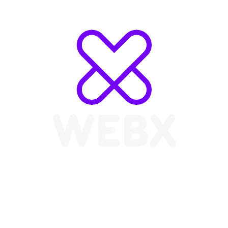
WebX Information Technology
E-mail : info@webx.it
Phone : 3341907727