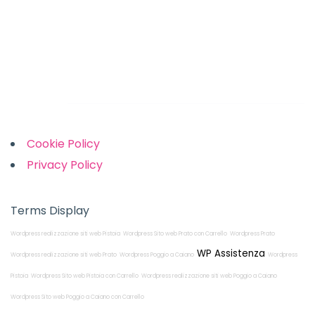
Monday-Friday: 9am to 5pm
Saturday: 10am to 2pm
Sunday: Closed
Links
Cookie Policy
Privacy Policy
Terms Display
Wordpress realizzazione siti web Pistoia
Wordpress Sito web Prato con Carrello
Wordpress Prato
WP Assistenza
Wordpress realizzazione siti web Prato
Wordpress Poggio a Caiano
Wordpress
Pistoia
Wordpress Sito web Pistoia con Carrello
Wordpress realizzazione siti web Poggio a Caiano
Wordpress Sito web Poggio a Caiano con Carrello