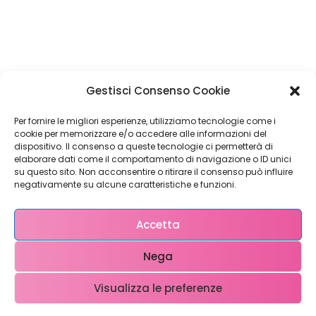
Restiamo in
Gestisci Consenso Cookie
contatto!
Per fornire le migliori esperienze, utilizziamo tecnologie come i
cookie per memorizzare e/o accedere alle informazioni del
dispositivo. Il consenso a queste tecnologie ci permetterà di
elaborare dati come il comportamento di navigazione o ID unici
su questo sito. Non acconsentire o ritirare il consenso può influire
Come possiamo Aiutarti?
negativamente su alcune caratteristiche e funzioni.
Accetta
Nega
Visualizza le preferenze
Copyright © 2023 WebX – P.iva 0708951048 – info@ webx.it