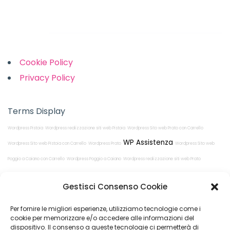
Links
Cookie Policy
Privacy Policy
Terms Display
Wordpress Pistoia
Wordpress realizzazione siti web Pistoia
Wordpress Sito web Prato con Carrello
WP Assistenza
Wordpress Sito web Pistoia con Carrello
Wordpress Prato
Wordpress Sito web
Poggio a Caiano con Carrello
Wordpress Poggio a Caiano
Wordpress realizzazione siti web Prato
Wordpress realizzazione siti web Poggio a Caiano
Gestisci Consenso Cookie
Per fornire le migliori esperienze, utilizziamo tecnologie come i
cookie per memorizzare e/o accedere alle informazioni del
dispositivo. Il consenso a queste tecnologie ci permetterà di