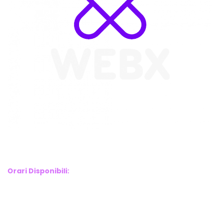
WebX Information Technology
E-mail : info@webx.it
Phone : 3341907727
Orari Disponibili:
Monday-Friday: 9am to 5pm
Saturday: 10am to 2pm
Sunday: Closed