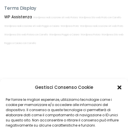
Terms Display
WP Assistenza
Wordpress realizzazione siti web Pistoia
Wordpress Sito web Prato con Carrello
Wordpress realizzazione siti web Poggio a Caiano
Wordpress Prato
Wordpress realizzazione siti web Prato
Wordpress Sito web Pistoia con Carrello
Wordpress Poggio a Caiano
Wordpress Pistoia
Wordpress Sito web
Poggio a Caiano con Carrello
Restiamo in
Gestisci Consenso Cookie
contatto!
Per fornire le migliori esperienze, utilizziamo tecnologie come i
cookie per memorizzare e/o accedere alle informazioni del
dispositivo. Il consenso a queste tecnologie ci permetterà di
elaborare dati come il comportamento di navigazione o ID unici
su questo sito. Non acconsentire o ritirare il consenso può influire
Come possiamo Aiutarti?
negativamente su alcune caratteristiche e funzioni.