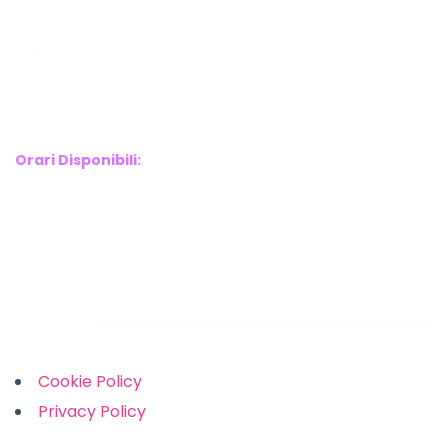
WebX Information Technology
E-mail : info@webx.it
Phone : 3341907727
Orari Disponibili:
Monday-Friday: 9am to 5pm
Saturday: 10am to 2pm
Sunday: Closed
Links
Cookie Policy
Privacy Policy