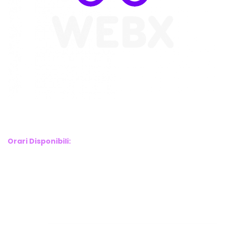
WebX Information Technology
E-mail : info@webx.it
Phone : 3341907727
Orari Disponibili:
Monday-Friday: 9am to 5pm
Saturday: 10am to 2pm
Sunday: Closed
Links