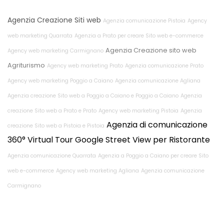
Agenzia Creazione Siti web
Agenzia comunicazione Pistoia
Agency
web marketing Quarrata
Agenzia a Prato per creare Sito web e-commerce
Agenzia Creazione sito web
Agency web marketing Carmignano
Agriturismo
Agency web marketing Prato
Agenzia comunicazione Prato
Agency web marketing Poggio a Caiano
Agenzia comunicazione Agliana
Agenzia creazione Sito web a Poggio a Caiano e Poggio a Caiano
Agenzia
creazione Sito web a Prato e Prato
Agency web marketing Pistoia
Agenzia
Agenzia di comunicazione
creazione Sito web a Pistoia e Pistoia
360° Virtual Tour Google Street View per Ristorante
Agenzia comunicazione Quarrata
Agenzia a Poggio a Caiano per creare Sito
web e-commerce
Agency web marketing Agliana
Agenzia comunicazione
Carmignano