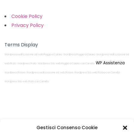
Cookie Policy
Privacy Policy
Terms Display
Wordpress realizzazione siti web Poggio a Caiano
Wordpress Poggio a Caiano
Wordpress realizzazione siti
WP Assistenza
web Prato
Wordpress Prato
Wordpress Sito web Poggio a Caiano con Carrello
Wordpress Pistoia
Wordpress realizzazione siti web Pistoia
Wordpress Sito web Pistoia con Carrello
Wordpress Sito web Prato con Carrello
Restiamo in
Gestisci Consenso Cookie